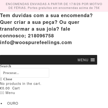
Skip
ENCOMENDAS ENVIADAS A PARTIR DE 17/8/26 POR MOTIVO
to
DE FÉRIAS. Portes gratuitos em encomendas acima de 75€
content
Tem duvidas com a sua encomenda?
Quer criar a sua peça? Ou quer
transformar a sua joía? fale
connosco; 218096758
info@woospurefeelings.com
MENU
Search
Close
No products in the cart.
€
0.00
Cart
Menu
OURO