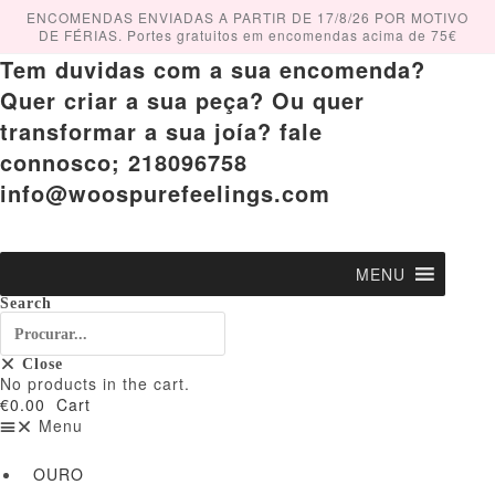
Skip
ENCOMENDAS ENVIADAS A PARTIR DE 17/8/26 POR MOTIVO
to
DE FÉRIAS. Portes gratuitos em encomendas acima de 75€
content
Tem duvidas com a sua encomenda?
Quer criar a sua peça? Ou quer
transformar a sua joía? fale
connosco; 218096758
info@woospurefeelings.com
MENU
Search
Close
No products in the cart.
€
0.00
Cart
Menu
OURO