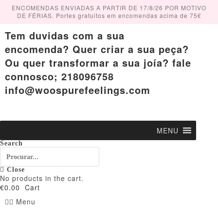
Skip
ENCOMENDAS ENVIADAS A PARTIR DE 17/8/26 POR MOTIVO
to
DE FÉRIAS. Portes gratuitos em encomendas acima de 75€
content
Tem duvidas com a sua
encomenda? Quer criar a sua peça?
Ou quer transformar a sua joía? fale
connosco; 218096758
info@woospurefeelings.com
MENU
Search
Close
No products in the cart.
€
0.00
Cart
Menu