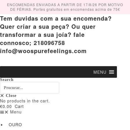
Skip
ENCOMENDAS ENVIADAS A PARTIR DE 17/8/26 POR MOTIVO
to
DE FÉRIAS. Portes gratuitos em encomendas acima de 75€
content
Tem duvidas com a sua encomenda?
Quer criar a sua peça? Ou quer
transformar a sua joía? fale
connosco; 218096758
info@woospurefeelings.com
MENU
Search
Close
No products in the cart.
€
0.00
Cart
Menu
OURO