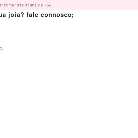
encomendas acima de 75€
a joía? fale connosco;
OG