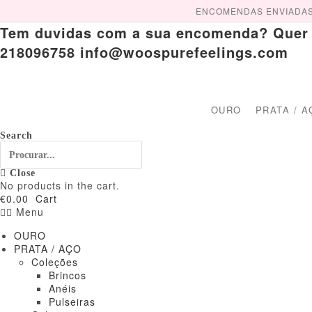
Skip
ENCOMENDAS ENVIADAS A 
to
Tem duvidas com a sua encomenda? Quer cr
content
218096758 info@woospurefeelings.com
OURO
PRATA / A
Search
Close
No products in the cart.
€
0.00
Cart
Menu
OURO
PRATA / AÇO
Coleções
Brincos
Anéis
Pulseiras