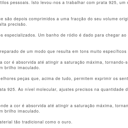
os pessoais. Isto levou-nos a trabalhar com prata 925, um 
que são depois comprimidos a uma fracção do seu volume ori
lta precisão.
ãos especializados. Um banho de ródio é dado para chegar a
 preparado de um modo que resulta em tons muito específicos
 cor é absorvida até atingir a saturação máxima, tornando-se
m brilho imaculado.
elhores peças que, acima de tudo, permitem exprimir os sen
ta 925. Ao nível molecular, ajustes precisos na quantidade d
nde a cor é absorvida até atingir a saturação máxima, tornan
m brilho imaculado.
rial tão tradicional como o ouro.