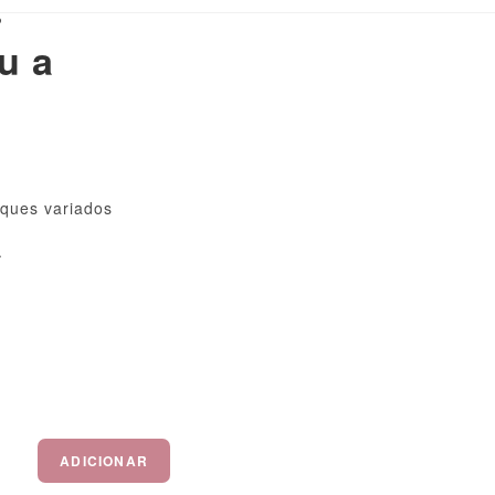
?
u a
ques variados
.
ADICIONAR