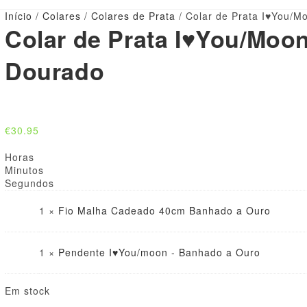
Início
/
Colares
/
Colares de Prata
/ Colar de Prata I♥You/M
Colar de Prata I♥You/Moo
Dourado
€
30.95
Horas
Minutos
Segundos
1 ×
Fio Malha Cadeado 40cm Banhado a Ouro
1 ×
Pendente I♥You/moon - Banhado a Ouro
Em stock