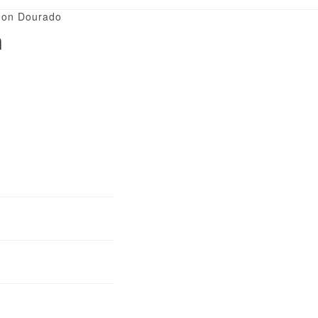
oon Dourado
n