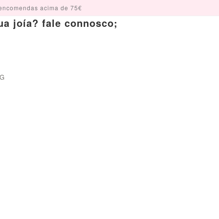
encomendas acima de 75€
a joía? fale connosco;
OG