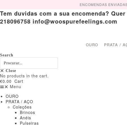
Skip
ENCOMENDAS ENVIADAS A 
to
Tem duvidas com a sua encomenda? Quer cr
content
218096758 info@woospurefeelings.com
OURO
PRATA / A
Search
Close
No products in the cart.
€
0.00
Cart
Menu
OURO
PRATA / AÇO
Coleções
Brincos
Anéis
Pulseiras