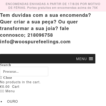
Skip
ENCOMENDAS ENVIADAS A PARTIR DE 17/8/26 POR MOTIVO
to
DE FÉRIAS. Portes gratuitos em encomendas acima de 75€
content
Tem duvidas com a sua encomenda?
Quer criar a sua peça? Ou quer
transformar a sua joía? fale
connosco; 218096758
info@woospurefeelings.com
MENU
Search
Close
No products in the cart.
€
0.00
Cart
Menu
OURO