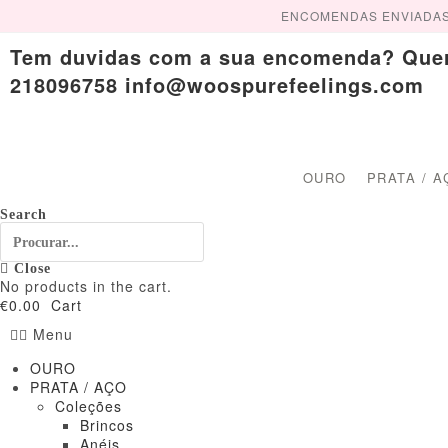
Skip
ENCOMENDAS ENVIADAS A 
to
content
Tem duvidas com a sua encomenda? Quer c
218096758 info@woospurefeelings.com
OURO
PRATA / A
Search
Close
No products in the cart.
€
0.00
Cart
Menu
OURO
PRATA / AÇO
Coleções
Brincos
Anéis