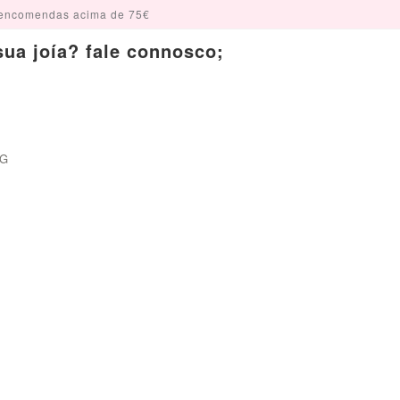
encomendas acima de 75€
ua joía? fale connosco;
OG