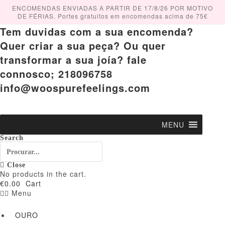
Skip
ENCOMENDAS ENVIADAS A PARTIR DE 17/8/26 POR MOTIVO
to
DE FÉRIAS. Portes gratuitos em encomendas acima de 75€
content
Tem duvidas com a sua encomenda?
Quer criar a sua peça? Ou quer
transformar a sua joía? fale
connosco; 218096758
info@woospurefeelings.com
MENU
Search
Close
No products in the cart.
€
0.00
Cart
Menu
OURO